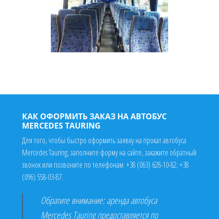
КАК ОФОРМИТЬ ЗАКАЗ НА АВТОБУС
MERCEDES TAURING
Для того, чтобы быстро оформить заявку на прокат автобуса
Mercedes Tauring, заполните форму на сайте, закажите обратный
звонок или позвоните по телефонам:
+38 (063) 628-10-82
;
+38
(096) 558-03-87
.
Обратите внимание: аренда автобуса
Mercedes Tauring предоставляется по