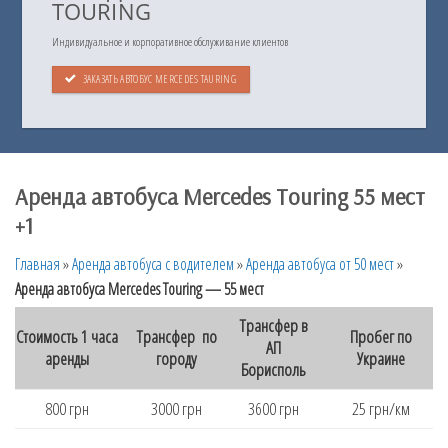
TOURING
Индивидуальное и корпоративное обслуживание клиентов
ЗАКАЗАТЬ АВТОБУС MERCEDES TAURING
Аренда автобуса Mercedes Touring 55 мест
+1
Главная
»
Аренда автобуса с водителем
»
Аренда автобуса от 50 мест
»
Аренда автобуса Mercedes Touring — 55 мест
Трансфер в
Стоимость 1 часа
Трансфер по
Пробег по
АП
аренды
городу
Украине
Борисполь
800 грн
3000 грн
3600 грн
25 грн/км