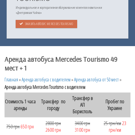
Индивидуальное и корпоративное обслуживание клиентов в компании
«Днепровская Чайка»
ЗАКАЗАТЬ АВТОБУС MERCEDES TOURISMO
Аренда автобуса Mercedes Tourismo 49
мест + 1
Главная
»
Аренда автобуса с водителем
»
Аренда автобуса от 50 мест
»
Аренда автобуса Mercedes Tourismo с водителем
Трансфер в
Стоимость 1 часа
Трансфер по
Пробег по
АП
аренды
городу
Украине
Борисполь
2800 грн
3400 грн
25 грн/км
23
750 грн
650 грн
2600 грн
3100 грн
грн/км