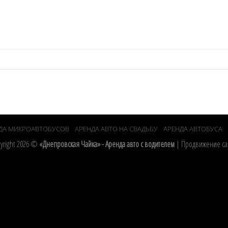
ДА МИКРОАВТОБУСОВ
АРЕНДА АВТО НА СВАДЬБУ
АРЕНДА АВТОБУСА
yright 2026 ©
«Днепровская Чайка» - Аренда авто с водителем
|
Продвижение са