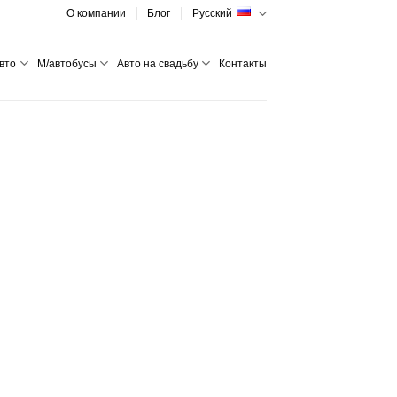
О компании
Блог
Русский
вто
М/автобусы
Авто на свадьбу
Контакты