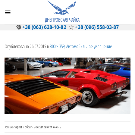
Skip
to
content
ДНЕПРОВСКАЯ ЧАЙКА
+38 (063) 628-10-82
+38 (096) 558-03-87
Опублековано
26.07.2019
в
800 × 359
,
Автомобильное увлечение
Комментарии и обратные ссылки отключены.