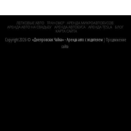
ЛЕГКОВЫЕ АВТО
ТРАНСФЕР
АРЕНДА МИКРОАВТОБУСОВ
АРЕНДА АВТО НА СВАДЬБУ
АРЕНДА АВТОБУСА
АРЕНДА TESLA
БЛОГ
КАРТА САЙТА
Copyright 2026 ©
«Днепровская Чайка» - Аренда авто с водителем
|
Продвижение
сайта