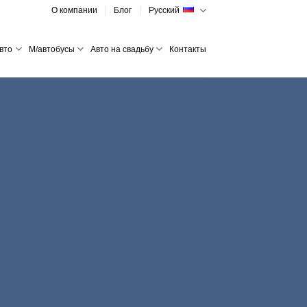
О компании
Блог
Русский
вто
М/автобусы
Авто на свадьбу
Контакты