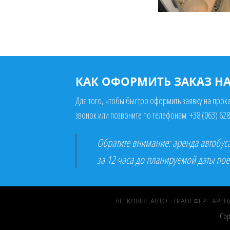
КАК ОФОРМИТЬ ЗАКАЗ НА 
Для того, чтобы быстро оформить заявку на прока
звонок или позвоните по телефонам:
+38 (063) 628
Обратите внимание: аренда автобуса
за 12 часа до планируемой даты пое
ЛЕГКОВЫЕ АВТО
ТРАНСФЕР
АРЕН
Cop