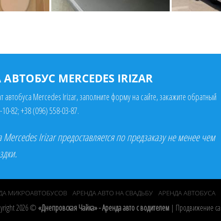
АВТОБУС MERCEDES IRIZAR
т автобуса Mercedes Irizar, заполните форму на сайте, закажите обратный
-10-82
;
+38 (096) 558-03-87
.
 Mercedes Irizar предоставляется по предзаказу не менее чем
здки.
ДА МИКРОАВТОБУСОВ
АРЕНДА АВТО НА СВАДЬБУ
АРЕНДА АВТОБУСА
yright 2026 ©
«Днепровская Чайка» - Аренда авто с водителем
|
Продвижение са