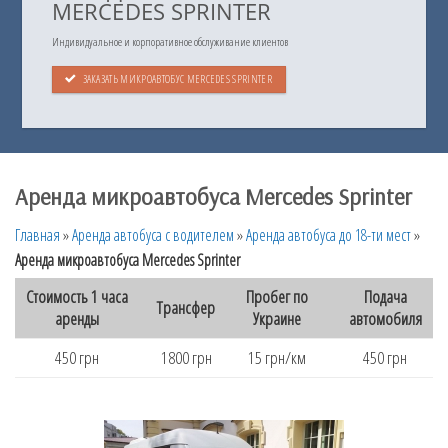
MERCEDES SPRINTER
Индивидуальное и корпоративное обслуживание клиентов
ЗАКАЗАТЬ МИКРОАВТОБУС MERCEDES SPRINTER
Аренда микроавтобуса Mercedes Sprinter
Главная
»
Аренда автобуса с водителем
»
Аренда автобуса до 18-ти мест
»
Аренда микроавтобуса Mercedes Sprinter
Стоимость 1 часа
Пробег по
Подача
Трансфер
аренды
Украине
автомобиля
450 грн
1800 грн
15 грн/км
450 грн