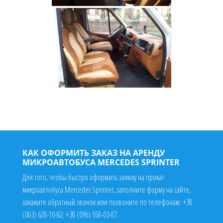
КАК ОФОРМИТЬ ЗАКАЗ НА АРЕНДУ
МИКРОАВТОБУСА MERCEDES SPRINTER
Для того, чтобы быстро оформить заявку на прокат
микроавтобуса Mercedes Sprinter, заполните форму на сайте,
закажите обратный звонок или позвоните по телефонам:
+38
(063) 628-10-82
;
+38 (096) 558-03-87
.