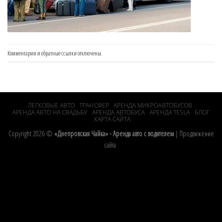
Комментарии и обратные ссылки отключены.
ЛЕГКОВЫЕ АВТО
ТРАНСФЕР
АРЕНДА МИКРОАВТОБУСОВ
АРЕНДА АВТО НА СВАДЬБУ
АРЕНДА АВТОБУСА
АРЕНДА TESLA
БЛОГ
КАРТА САЙТА
Copyright 2026 ©
«Днепровская Чайка» - Аренда авто с водителем
|
Продвижение
сайта